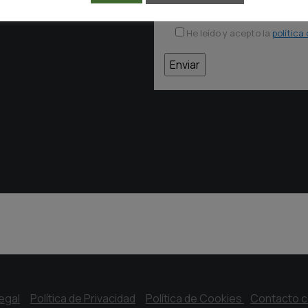
consultar en la Política de Privacidad.
He leído y acepto la
política
egal
Política de Privacidad
Política de Cookies
Contacto 