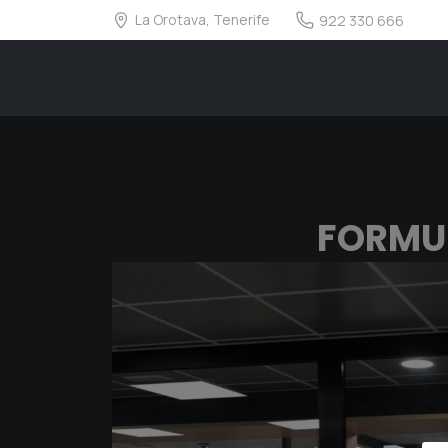
La Orotava, Tenerife
922 330 666
FORMU