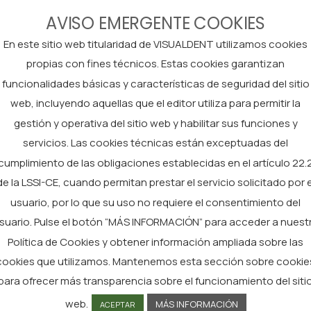
Teléfono
AVISO EMERGENTE COOKIES
En este sitio web titularidad de VISUALDENT utilizamos cookies
ADJUNTAR CURRICULUM .P
propias con fines técnicos. Estas cookies garantizan
funcionalidades básicas y características de seguridad del sitio
web, incluyendo aquellas que el editor utiliza para permitir la
Información Básica sobre Protección de Dato
gestión y operativa del sitio web y habilitar sus funciones y
Europeo y del Consejo, de 27 de abril de 2016 
servicios. Las cookies técnicas están exceptuadas del
34/2002, de 11 de julio (LSSI-CE), le info
cumplimiento de las obligaciones establecidas en el artículo 22.
(VISUALDENT); Delegado de Protección de Da
de la LSSI-CE, cuando permitan prestar el servicio solicitado por e
Tratamiento: Gestión de los datos personales
usuario, por lo que su uso no requiere el consentimiento del
selección a la vista de los puestos vacantes o
suario. Pulse el botón “MÁS INFORMACIÓN” para acceder a nuest
espontáneas y de la bolsa de empleo; Licitud 
Política de Cookies y obtener información ampliada sobre las
de sus datos personales para uno o varios fine
cookies que utilizamos. Mantenemos esta sección sobre cookie
personales serán conservados por el período d
para ofrecer más transparencia sobre el funcionamiento del siti
con medidas de seguridad adecuadas, procedie
web.
MÁS INFORMACIÓN
ACEPTAR
Acceder, rectificar y suprimir los datos, así 